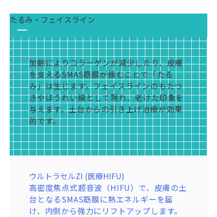
マイクロニードルと高周波（RF）により、
ンアップを叶え、透明感のある白肌へと導
深くにあるメラニン色素を衝撃波で細かく
確に診断し、症状に合わせた治療を組み合
肌の再生を促し、毛穴の開きやたるみ毛穴
きます。
たるみ・フェイスライン
サプリメントやスキンケアでは届きにくい
粉砕し、くすみの原因を効果的に除去しま
わせることが重要です。
を引き締めます。また、皮脂腺に直接熱を
肌育注射（リジュランi）
美容・健康成分を、血管から直接、全身に
す。熱ダメージを抑えながら肌全体のトー
ピコレーザー (エンライトンSR)
加えて、皮脂の過剰な分泌を抑制する効果
ダメージを受けた皮膚組織の修復を促し、
効率よく行き渡らせる治療です。美肌やエ
ンアップを叶え、透明感のある白肌へと導
の深くにあるメラニン色素を衝撃波で細か
も期待できます。
自己再生力を高めることで、目元のしわ・
イジングケア、疲労回復など、目的に合わ
きます。
く粉砕し、くすみの原因を効果的に除去し
ピコレーザー (エンライトンSR)
加齢によりコラーゲンが減少したり、皮膚
しみ ・ハリ不足などの年齢サインを根本か
せて最適な成分を補給できます。
肌育注射（リジュランi）
ます。熱ダメージを抑えながら肌全体のト
深くにあるメラニン色素を衝撃波で細かく
を支えるSMAS筋膜が緩むことで「たる
ら改善します。
ポテンツァ (POTENZA)
ダメージを受けた皮膚組織の修復を促し、
ーンアップを叶え、透明感のある白肌へと
粉砕し、くすみの原因を効果的に除去しま
み」は生じます。フェイスラインのもたつ
肌育注射（ジュベルック・プロファイロ）
ニキビ専用のチップで皮脂腺に直接高周波
自己再生力を高めることで、目元のしわ・
導きます。
す。熱ダメージを抑えながら肌全体のトー
きやほうれい線として現れ、老けた印象を
ご自身のコラーゲン生成を促す「ポリ乳酸
（RF）を照射し、ニキビの根本原因にアプ
しみ ・ハリ不足などの年齢サインを根本か
アポロデュエット
ンアップを叶え、透明感のある白肌へと導
与えます。土台からの引き上げ治療が効果
（PDLLA）」を主成分とした注入治療で
ローチします。また、創傷治癒効果でコラ
ら改善します。
電気の力でビタミンCなどの美白有効成分
きます。
的です。
幹細胞上清液点滴
す。肌のハリや弾力を長期的に高め、ちり
ーゲン生成を促し、クレーター状のニキビ
を肌の深層まで浸透させます。同時に高周
ハイドラジェントル
数百種類もの成長因子が豊富な「幹細胞上
めんじわや額のしわなどを自然に改善しま
跡の凹みを改善します。
波（RF）で血行を促進するため、メラニン
美容液による水流を利用し、毛穴の奥の汚
清液」を点滴で体内に投与するエイジング
す。
肌育注射（ジュベルック・プロファイロ）
による茶ぐすみと血行不良による青ぐすみ
れ、古い角質、角栓を吸引・洗浄します。
ケア治療です。全身の細胞を活性化させ、
アポロデュエット
自身のコラーゲン生成を促す薬剤を導入す
の両方にアプローチします。
毛穴の詰まりや黒ずみを根本から解消し、
肌質の改善、疲労回復、免疫力向上など、
エレクトロポレーションで美容成分を肌深
る治療です。肌の内部からコラーゲンを増
ハイドラジェントル
ウルトラセルZI (医療HIFU)
なめらかで透明感のある肌へと導きます。
身体の内側から若々しさと健康をサポート
部へ浸透させながら、高周波（RF）で血行
やし、深く凹んでしまったクレーター状の
美容液の水流で、くすみの原因となる古い
高密度焦点式超音波（HIFU）で、皮膚の土
肌育注射（ジュベルック・プロファイロ）
します。
を促進し、しわをケア。うるおいとハリに
ニキビ跡を、時間をかけて自然に盛り上げ
角質を優しく除去します。肌のターンオー
台となるSMAS筋膜に熱エネルギーを届
コラーゲン生成を促進する薬剤を導入する
満ちた小じわの目立たない肌へと導きま
ていきます。
バーを整え、ワントーン明るいなめらかな
け、内側から強力にリフトアップします。
ことで、肌のハリと弾力を高めます。内側
す。