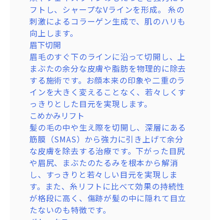
ムを出し、ほうれい線などを内側からふっ
フトし、シャープなVラインを形成。 糸の
くらと持ち上げます。
刺激によるコラーゲン生成で、肌のハリも
ヒアルロン酸
向上します。
しわの直下や皮膚の深い層にヒアルロン酸
眉下切開
製剤を注入し、物理的に溝を持ち上げてし
眉毛のすぐ下のラインに沿って切開し、上
わを改善します。ほうれい線や眉間、額の
まぶたの余分な皮膚や脂肪を物理的に除去
しわなど、様々な部位に対応可能です。
する施術です。お顔本来の印象や二重のラ
ボトックス
インを大きく変えることなく、若々しくす
筋肉の動きをリラックスさせる作用のある
っきりとした目元を実現します。
製剤を注入し、「表情じわ」の原因となる
こめかみリフト
筋肉の過剰な働きを抑えます。笑った時の
髪の毛の中や生え際を切開し、深層にある
目尻のしわや、眉を寄せた時の眉間のしわ
筋膜（SMAS）から強力に引き上げて余分
などに効果的です。
な皮膚を除去する治療です。下がった目尻
マッサージピール(PRX-T33)
や眉尻、まぶたのたるみを根本から解消
肌表面を剥離させずに、薬剤をマッサージ
し、すっきりと若々しい目元を実現しま
しながら真皮層まで浸透させるピーリング
す。また、糸リフトに比べて効果の持続性
治療です。コラーゲンの生成を強力に促
が格段に高く、傷跡が髪の中に隠れて目立
し、内側から押し返すようなハリ・弾力を
たないのも特徴です。
呼び覚まします。くすみのない透明感あふ