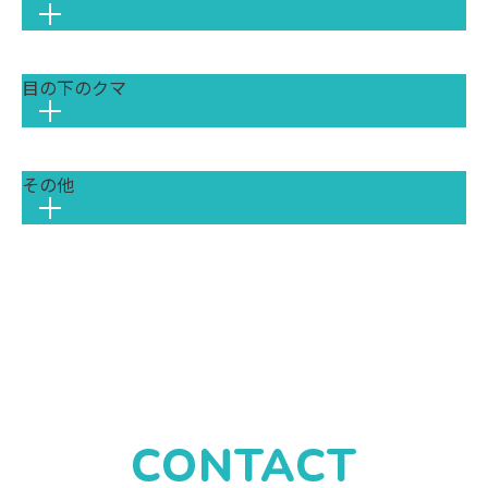
目の下のクマ
まぶたの構造やまぶたの皮膚の厚み、ご希
望の二重ラインに合わせて最適な施術を行
うことで、目を大きく見せ、お顔全体の印
象を華やかにすることができます。当院で
その他
目の下の「クマ」には、脂肪の突出による
は、丁寧なカウンセリングで理想の二重を
影が原因の「黒クマ」、色素沈着による
デザインします。
「茶クマ」、血行不良による「青クマ」な
どがあります。原因に合わせた治療を行う
お悩みに対する直接的なアプローチだけで
ことで、疲れた印象を改善し、若々しい目
なく、肌の状態を正確に知るための肌診断
元を取り戻します。
や、身体の内側から美をサポートする内服
二重整形
薬などもご用意しております。
医療用の極細の糸でまぶたを留めて二重の
ラインを作る「埋没法」と、まぶたを切開
してくっきりとした二重のラインを作る
クマ取り
「切開法」があります。ご希望のデザイン
CONTACT
主に「黒クマ」の原因となる、目の下の余
や持続性、ダウンタイムなどを考慮し、最
脂肪注入豊胸