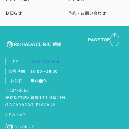
美白に有効な成分を内服薬として処方しま
す。レーザーなどの施術と組み合わせるこ
お知らせ
予約・お問い合わせ
とで相乗効果が生まれ、より早く、より高
いレベルでの肌質改善を目指せます。
PAGE TOP
TEL
0120-301-636
診療時間
10:00～19:00
休診日
年中無休
〒104-0061
東京都中央区銀座1丁目4番11号
GINZA YANAGI PLAZA 2F
VIEW MAP
FOLLOR US