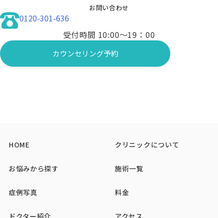
分な眼窩脂肪を除去する手術です。まぶた
適な方法をご提案します。
お問い合わせ
太ももやお腹など、気になる部位から採取
の裏側から脂肪を取り除くため、お顔の表
眉下切開
0120-301-636
した脂肪を丁寧に精製し、バストへ注入。
面に傷が残りません。クマの根本原因を解
眉毛のすぐ下のラインに沿って切開し、上
見た目はもちろん、触れても異物感のない
受付時間 10:00〜19：00
消し、すっきりとした明るい目元に導きま
まぶたの余分な皮膚や脂肪を物理的に除去
自然なバストアップを叶えます。
す。
する施術です。お顔本来の印象や二重のラ
カウンセリング予約
マンジャロ
肌育注射（リジュランi）
インを大きく変えることなく、若々しくす
従来のダイエット薬よりも高い体重減少効
ダメージを受けた皮膚組織の修復を促し、
っきりとした目元を実現します。
果が期待されており、自然に食欲を抑える
自己再生力を高めることで、目元のしわ・
だけでなく、脂肪分解や代謝をサポートし
しみ ・ハリ不足などの年齢サインを根本か
ます。無理な制限なく、健康的なサイズダ
ら改善します。
ウンを目指せます。
肌育注射（ジュベルック・プロファイロ）
VISIA（ビジア）
コラーゲン生成を促進する薬剤を目の下に
最新の肌分析マシンです。肉眼では見えな
注入することで、皮膚にハリと厚みを持た
HOME
クリニックについて
いシミ・しわ・毛穴・肌の色ムラなどを詳
せます。ちりめんじわや皮膚の薄さが原因
細に撮影・分析し、客観的なデータに基づ
で血管が透けて見える「青クマ」の改善に
お悩みから探す
施術一覧
いて、ご自身に本当に必要な治療計画を立
効果的です。
てることができます。
症例写真
料金
美容内服
ビタミン剤やトラネキサム酸など、美肌・
ドクター紹介
アクセス