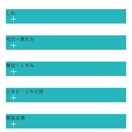
しわ
一口に「シミ」と言っても、その原因は
様々です。
紫外線によってメラニンが過剰に作られる
一般的なシミ（老人性色素斑）のほか、ホ
毛穴・黒ずみ
紫外線や乾燥による表皮性の小じわから、
ルモンバランスが影響して頬骨あたりに左
加齢によるコラーゲン減少で刻まれる真皮
右対称にできる「肝斑（かんぱん）」、ニ
性のしわ、表情の癖が関係するものまで、
キビ跡などが色素沈着したシミなど、種類
しわの原因は多岐にわたります。しわの種
は多岐にわたります。
美白・くすみ
皮脂の過剰分泌による「詰まり毛穴」、加
類や肌の状態を見極め、原因に合わせたア
原因が異なるため、それぞれに合った治療
齢による「たるみ毛穴」など、毛穴の悩み
プローチが改善への鍵となります。
法を選ぶことが改善への近道です。
は原因によって様々です。ご自身の毛穴タ
当院では、医師が的場合に種類を見極め、
イプを正しく見極め、原因に合った治療を
レーザー治療や内服薬など、最適なプラン
ニキビ・ニキビ跡
紫外線によるメラニンの蓄積、血行不良、
選ぶことが改善への近道です。
をご提案します。
古い角質の蓄積など、肌が暗く見える「く
すみ」の原因は様々です。原因に合わせた
ピコレーザー (エンライトンSR)
ケアを行うことが、透明感のある肌を取り
深くにあるメラニン色素を衝撃波で細かく
美容点滴
ニキビと、その後に残る赤み・色素沈着・
戻すための鍵となります。
粉砕し、くすみの原因を効果的に除去しま
クレーターなどのニキビ跡では、治療のア
ポテンツァ (POTENZA)
す。熱ダメージを抑えながら肌全体のトー
ピコレーザー (エンライトンSR)
プローチが異なります。現在の肌状態を正