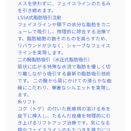
ピコレーザー (エンライトンSR)
肌へと導きます。
メスを使わずに、フェイスラインのたるみ
から肌がふっくらすることで、たるんだ毛
ハイドラジェントル
深くにあるメラニン色素を衝撃波で細かく
マッサージピール(PRX-T33)
を引き締めます。
穴を引き締め、キメの細かい肌へと整えま
美容液の水流で古い角質を優しく除去しな
粉砕し、くすみの原因を効果的に除去しま
肌表面を剥離させずに、薬剤をマッサージ
LSSA式脂肪吸引注射
す。
がら、肌にうるおいを補給。肌のターンオ
す。熱ダメージを抑えながら肌全体のトー
しながら真皮層まで浸透させるピーリング
フェイスラインや顎下の余分な脂肪をカニ
ーバーを正常化し、乾燥が原因でできる小
ンアップを叶え、透明感のある白肌へと導
治療です。コラーゲンの生成を強力に促
ューレで吸引し、物理的に除去する治療で
じわを目立たなくさせ、キメの整った肌へ
きます。
し、内側から押し返すようなハリ・弾力を
す。脂肪細胞の数そのものを減らすため、
と導きます。
ハイドラジェントル
呼び覚まします。くすみのない透明感あふ
リバウンドが少なく、シャープなフェイス
糸リフト
ニキビの原因となる毛穴の詰まりや古い角
れる艶肌へと導きます。
ラインを実現します。
コグ（トゲ）の付いた医療用の溶ける糸を
質、余分な皮脂を優しく洗浄・除去しま
二の腕脂肪吸引（水圧式脂肪吸引）
皮下に挿入し、たるんだ皮膚を物理的に引
す。ニキビができにくい清潔な肌環境を保
扇状に広がる特殊な水流で脂肪を優しく切
き上げるリフトアップ治療です。気になる
ち、ニキビの予防や軽度のニキビケアにお
り離しながら吸引する最新の脂肪吸引技術
頬やフェイスラインのもたつきを強力にリ
すすめです。
です。 二の腕から肩にかけての滑らかな曲
フトし、シャープなVラインを形成。 糸の
マッサージピール(PRX-T33)
線にこだわり、華奢なシルエットを実現し
刺激によるコラーゲン生成で、肌のハリも
肌表面を剥離させずに、薬剤をマッサージ
ます。
向上します。
しながら真皮層まで浸透させるピーリング
糸リフト
脂肪注入
治療です。コラーゲンの生成を強力に促
コグ（トゲ）の付いた医療用の溶ける糸を
ご自身の脂肪を採取し、しわやくぼみが気
し、内側から押し返すようなハリ・弾力を
皮下に挿入し、たるんだ皮膚を物理的に引
になる部分に注入する治療です。コラーゲ
呼び覚まします。くすみのない透明感あふ
き上げるリフトアップ治療です。気になる
ン減少でくぼんでしまった箇所にボリュー
れる艶肌へと導きます。
頬やフェイスラインのもたつきを強力にリ