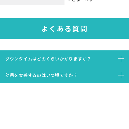
よくある質問
ダウンタイムはどのくらいかかりますか？
注射後、数日間は軽い腫れや赤み、触れた時の痛みを感じる場
効果を実感するのはいつ頃ですか？
合がありますが、ほとんどの場合は短期間で改善します。日常
生活に大きな支障はありません。
個人差はありますが、通常は施術から数週間〜1ヶ月ほどで脂
肪の減少を実感いただけます。回数を重ねることで、より高い
引き締め効果が期待できます。