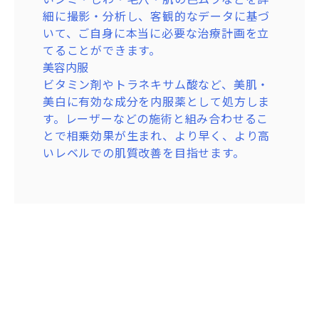
せます。ちりめんじわや皮膚の薄さが原因
ムを出し、ほうれい線などを内側からふっ
フトし、シャープなVラインを形成。 糸の
細に撮影・分析し、客観的なデータに基づ
で血管が透けて見える「青クマ」の改善に
くらと持ち上げます。
刺激によるコラーゲン生成で、肌のハリも
いて、ご自身に本当に必要な治療計画を立
効果的です。
ヒアルロン酸
向上します。
てることができます。
しわの直下や皮膚の深い層にヒアルロン酸
眉下切開
美容内服
製剤を注入し、物理的に溝を持ち上げてし
眉毛のすぐ下のラインに沿って切開し、上
ビタミン剤やトラネキサム酸など、美肌・
わを改善します。ほうれい線や眉間、額の
まぶたの余分な皮膚や脂肪を物理的に除去
美白に有効な成分を内服薬として処方しま
しわなど、様々な部位に対応可能です。
する施術です。お顔本来の印象や二重のラ
す。レーザーなどの施術と組み合わせるこ
ボトックス
インを大きく変えることなく、若々しくす
とで相乗効果が生まれ、より早く、より高
筋肉の動きをリラックスさせる作用のある
っきりとした目元を実現します。
いレベルでの肌質改善を目指せます。
製剤を注入し、「表情じわ」の原因となる
こめかみリフト
筋肉の過剰な働きを抑えます。笑った時の
髪の毛の中や生え際を切開し、深層にある
目尻のしわや、眉を寄せた時の眉間のしわ
筋膜（SMAS）から強力に引き上げて余分
などに効果的です。
な皮膚を除去する治療です。下がった目尻
マッサージピール(PRX-T33)
や眉尻、まぶたのたるみを根本から解消
肌表面を剥離させずに、薬剤をマッサージ
し、すっきりと若々しい目元を実現しま
しながら真皮層まで浸透させるピーリング
す。また、糸リフトに比べて効果の持続性
治療です。コラーゲンの生成を強力に促
が格段に高く、傷跡が髪の中に隠れて目立
し、内側から押し返すようなハリ・弾力を
たないのも特徴です。
呼び覚まします。くすみのない透明感あふ