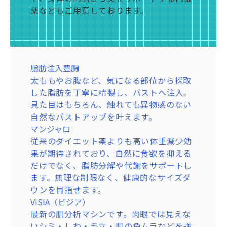
ピコレーザー (エンライトンSR)
二重整形
肌へと導きます。
メスを使わずに、フェイスラインのたるみ
から肌がふっくらすることで、たるんだ毛
薬などもご用意しております。
ハイドラジェントル
深くにあるメラニン色素を衝撃波で細かく
医療用の極細の糸でまぶたを留めて二重の
マッサージピール(PRX-T33)
を引き締めます。
穴を引き締め、キメの細かい肌へと整えま
美容液の水流で古い角質を優しく除去しな
粉砕し、くすみの原因を効果的に除去しま
ラインを作る「埋没法」と、まぶたを切開
肌表面を剥離させずに、薬剤をマッサージ
LSSA式脂肪吸引注射
す。
がら、肌にうるおいを補給。肌のターンオ
す。熱ダメージを抑えながら肌全体のトー
してくっきりとした二重のラインを作る
しながら真皮層まで浸透させるピーリング
フェイスラインや顎下の余分な脂肪をカニ
クマ取り
ーバーを正常化し、乾燥が原因でできる小
ンアップを叶え、透明感のある白肌へと導
「切開法」があります。ご希望のデザイン
治療です。コラーゲンの生成を強力に促
ューレで吸引し、物理的に除去する治療で
主に「黒クマ」の原因となる、目の下の余
じわを目立たなくさせ、キメの整った肌へ
きます。
や持続性、ダウンタイムなどを考慮し、最
し、内側から押し返すようなハリ・弾力を
す。脂肪細胞の数そのものを減らすため、
脂肪注入豊胸
分な眼窩脂肪を除去する手術です。まぶた
と導きます。
ハイドラジェントル
適な方法をご提案します。
呼び覚まします。くすみのない透明感あふ
リバウンドが少なく、シャープなフェイス
太ももやお腹など、気になる部位から採取
の裏側から脂肪を取り除くため、お顔の表
糸リフト
ニキビの原因となる毛穴の詰まりや古い角
眉下切開
れる艶肌へと導きます。
ラインを実現します。
した脂肪を丁寧に精製し、バストへ注入。
面に傷が残りません。クマの根本原因を解
コグ（トゲ）の付いた医療用の溶ける糸を
質、余分な皮脂を優しく洗浄・除去しま
眉毛のすぐ下のラインに沿って切開し、上
二の腕脂肪吸引（水圧式脂肪吸引）
見た目はもちろん、触れても異物感のない
消し、すっきりとした明るい目元に導きま
皮下に挿入し、たるんだ皮膚を物理的に引
す。ニキビができにくい清潔な肌環境を保
まぶたの余分な皮膚や脂肪を物理的に除去
扇状に広がる特殊な水流で脂肪を優しく切
自然なバストアップを叶えます。
す。
き上げるリフトアップ治療です。気になる
ち、ニキビの予防や軽度のニキビケアにお
する施術です。お顔本来の印象や二重のラ
り離しながら吸引する最新の脂肪吸引技術
マンジャロ
肌育注射（リジュランi）
頬やフェイスラインのもたつきを強力にリ
すすめです。
インを大きく変えることなく、若々しくす
です。 二の腕から肩にかけての滑らかな曲
従来のダイエット薬よりも高い体重減少効
ダメージを受けた皮膚組織の修復を促し、
フトし、シャープなVラインを形成。 糸の
マッサージピール(PRX-T33)
っきりとした目元を実現します。
線にこだわり、華奢なシルエットを実現し
果が期待されており、自然に食欲を抑える
自己再生力を高めることで、目元のしわ・
刺激によるコラーゲン生成で、肌のハリも
肌表面を剥離させずに、薬剤をマッサージ
ます。
だけでなく、脂肪分解や代謝をサポートし
しみ ・ハリ不足などの年齢サインを根本か
向上します。
しながら真皮層まで浸透させるピーリング
糸リフト
ます。無理な制限なく、健康的なサイズダ
ら改善します。
脂肪注入
治療です。コラーゲンの生成を強力に促
コグ（トゲ）の付いた医療用の溶ける糸を
ウンを目指せます。
肌育注射（ジュベルック・プロファイロ）
ご自身の脂肪を採取し、しわやくぼみが気
し、内側から押し返すようなハリ・弾力を
皮下に挿入し、たるんだ皮膚を物理的に引
VISIA（ビジア）
コラーゲン生成を促進する薬剤を目の下に
になる部分に注入する治療です。コラーゲ
呼び覚まします。くすみのない透明感あふ
き上げるリフトアップ治療です。気になる
最新の肌分析マシンです。肉眼では見えな
注入することで、皮膚にハリと厚みを持た
ン減少でくぼんでしまった箇所にボリュー
れる艶肌へと導きます。
頬やフェイスラインのもたつきを強力にリ
いシミ・しわ・毛穴・肌の色ムラなどを詳