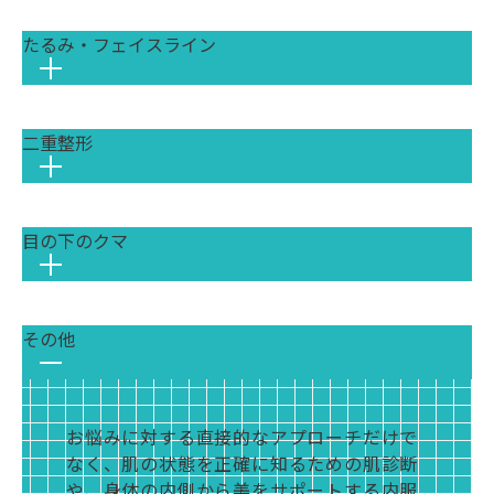
マイクロニードルと高周波（RF）により、
ンアップを叶え、透明感のある白肌へと導
深くにあるメラニン色素を衝撃波で細かく
確に診断し、症状に合わせた治療を組み合
肌の再生を促し、毛穴の開きやたるみ毛穴
きます。
たるみ・フェイスライン
サプリメントやスキンケアでは届きにくい
粉砕し、くすみの原因を効果的に除去しま
わせることが重要です。
を引き締めます。また、皮脂腺に直接熱を
肌育注射（リジュランi）
美容・健康成分を、血管から直接、全身に
す。熱ダメージを抑えながら肌全体のトー
ピコレーザー (エンライトンSR)
加えて、皮脂の過剰な分泌を抑制する効果
ダメージを受けた皮膚組織の修復を促し、
効率よく行き渡らせる治療です。美肌やエ
ンアップを叶え、透明感のある白肌へと導
の深くにあるメラニン色素を衝撃波で細か
も期待できます。
自己再生力を高めることで、目元のしわ・
イジングケア、疲労回復など、目的に合わ
きます。
く粉砕し、くすみの原因を効果的に除去し
ピコレーザー (エンライトンSR)
二重整形
加齢によりコラーゲンが減少したり、皮膚
しみ ・ハリ不足などの年齢サインを根本か
せて最適な成分を補給できます。
肌育注射（リジュランi）
ます。熱ダメージを抑えながら肌全体のト
深くにあるメラニン色素を衝撃波で細かく
を支えるSMAS筋膜が緩むことで「たる
ら改善します。
ポテンツァ (POTENZA)
ダメージを受けた皮膚組織の修復を促し、
ーンアップを叶え、透明感のある白肌へと
粉砕し、くすみの原因を効果的に除去しま
み」は生じます。フェイスラインのもたつ
肌育注射（ジュベルック・プロファイロ）
ニキビ専用のチップで皮脂腺に直接高周波
自己再生力を高めることで、目元のしわ・
導きます。
す。熱ダメージを抑えながら肌全体のトー
きやほうれい線として現れ、老けた印象を
ご自身のコラーゲン生成を促す「ポリ乳酸
（RF）を照射し、ニキビの根本原因にアプ
しみ ・ハリ不足などの年齢サインを根本か
アポロデュエット
目の下のクマ
まぶたの構造やまぶたの皮膚の厚み、ご希
ンアップを叶え、透明感のある白肌へと導
与えます。土台からの引き上げ治療が効果
（PDLLA）」を主成分とした注入治療で
ローチします。また、創傷治癒効果でコラ
ら改善します。
電気の力でビタミンCなどの美白有効成分
望の二重ラインに合わせて最適な施術を行
きます。
的です。
幹細胞上清液点滴
す。肌のハリや弾力を長期的に高め、ちり
ーゲン生成を促し、クレーター状のニキビ
を肌の深層まで浸透させます。同時に高周
うことで、目を大きく見せ、お顔全体の印
ハイドラジェントル
数百種類もの成長因子が豊富な「幹細胞上
めんじわや額のしわなどを自然に改善しま
跡の凹みを改善します。
波（RF）で血行を促進するため、メラニン
象を華やかにすることができます。当院で
美容液による水流を利用し、毛穴の奥の汚
清液」を点滴で体内に投与するエイジング
す。
肌育注射（ジュベルック・プロファイロ）
その他
目の下の「クマ」には、脂肪の突出による
による茶ぐすみと血行不良による青ぐすみ
は、丁寧なカウンセリングで理想の二重を
れ、古い角質、角栓を吸引・洗浄します。
ケア治療です。全身の細胞を活性化させ、
アポロデュエット
自身のコラーゲン生成を促す薬剤を導入す
影が原因の「黒クマ」、色素沈着による
の両方にアプローチします。
デザインします。
毛穴の詰まりや黒ずみを根本から解消し、
肌質の改善、疲労回復、免疫力向上など、
エレクトロポレーションで美容成分を肌深
る治療です。肌の内部からコラーゲンを増
「茶クマ」、血行不良による「青クマ」な
ハイドラジェントル
ウルトラセルZI (医療HIFU)
なめらかで透明感のある肌へと導きます。
身体の内側から若々しさと健康をサポート
部へ浸透させながら、高周波（RF）で血行
やし、深く凹んでしまったクレーター状の
どがあります。原因に合わせた治療を行う
美容液の水流で、くすみの原因となる古い
高密度焦点式超音波（HIFU）で、皮膚の土
肌育注射（ジュベルック・プロファイロ）
します。
お悩みに対する直接的なアプローチだけで
を促進し、しわをケア。うるおいとハリに
ニキビ跡を、時間をかけて自然に盛り上げ
ことで、疲れた印象を改善し、若々しい目
角質を優しく除去します。肌のターンオー
台となるSMAS筋膜に熱エネルギーを届
コラーゲン生成を促進する薬剤を導入する
なく、肌の状態を正確に知るための肌診断
満ちた小じわの目立たない肌へと導きま
ていきます。
元を取り戻します。
バーを整え、ワントーン明るいなめらかな
け、内側から強力にリフトアップします。
ことで、肌のハリと弾力を高めます。内側
や、身体の内側から美をサポートする内服
す。