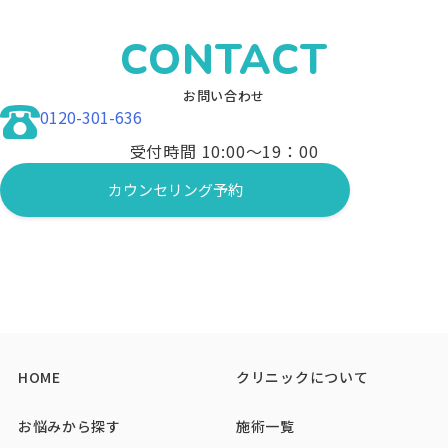
ボトックス
れる艶肌へと導きます。
エラの筋肉（咬筋）に注入することで、筋
CONTACT
肉の張りを緩め、フェイスラインをシャー
プに見せる治療です。また、首の広頸筋に
お問い合わせ
注入することで、フェイスラインを下に引
0120-301-636
っ張る力を弱め、リフトアップ効果も期待
できます。
受付時間 10:00〜19：00
マッサージピール(PRX-T33)
カウンセリング予約
肌表面を剥離させずに、薬剤をマッサージ
しながら真皮層まで浸透させるピーリング
治療です。コラーゲンの生成を強力に促
し、内側から押し返すようなハリ・弾力を
呼び覚まします。くすみのない透明感あふ
れる艶肌へと導きます。
HOME
クリニックについて
お悩みから探す
施術一覧