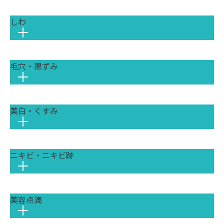
しわ
一口に「シミ」と言っても、その原因は
様々です。
紫外線によってメラニンが過剰に作られる
一般的なシミ（老人性色素斑）のほか、ホ
毛穴・黒ずみ
紫外線や乾燥による表皮性の小じわから、
ルモンバランスが影響して頬骨あたりに左
加齢によるコラーゲン減少で刻まれる真皮
右対称にできる「肝斑（かんぱん）」、ニ
性のしわ、表情の癖が関係するものまで、
キビ跡などが色素沈着したシミなど、種類
しわの原因は多岐にわたります。しわの種
は多岐にわたります。
美白・くすみ
皮脂の過剰分泌による「詰まり毛穴」、加
類や肌の状態を見極め、原因に合わせたア
原因が異なるため、それぞれに合った治療
齢による「たるみ毛穴」など、毛穴の悩み
プローチが改善への鍵となります。
法を選ぶことが改善への近道です。
は原因によって様々です。ご自身の毛穴タ
当院では、医師が的場合に種類を見極め、
イプを正しく見極め、原因に合った治療を
レーザー治療や内服薬など、最適なプラン
ニキビ・ニキビ跡
紫外線によるメラニンの蓄積、血行不良、
選ぶことが改善への近道です。
をご提案します。
古い角質の蓄積など、肌が暗く見える「く
すみ」の原因は様々です。原因に合わせた
ピコレーザー (エンライトンSR)
ケアを行うことが、透明感のある肌を取り
深くにあるメラニン色素を衝撃波で細かく
美容点滴
ニキビと、その後に残る赤み・色素沈着・
戻すための鍵となります。
粉砕し、くすみの原因を効果的に除去しま
クレーターなどのニキビ跡では、治療のア
ポテンツァ (POTENZA)
す。熱ダメージを抑えながら肌全体のトー
ピコレーザー (エンライトンSR)
プローチが異なります。現在の肌状態を正