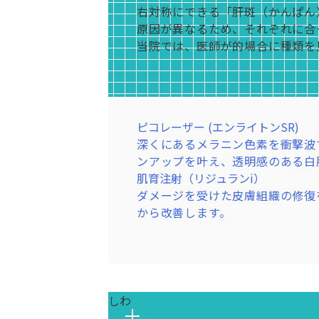
右対称にできる「肝斑（かんぱん
原因が異なるため、それぞれに合
当院では、医師が的場合に種類を
ピコレーザー (エンライトンSR)
深くにあるメラニン色素を衝撃波
ンアップを叶え、透明感のある白
肌育注射（リジュランi）
ダメージを受けた皮膚組織の修復
から改善します。
しわ