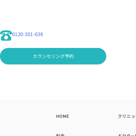
肌育注射（リジュランi）
肌表面を剥離させずに、薬剤をマ
頬やフェイスラインのもたつきを
脂肪注入豊胸
ダメージを受けた皮膚組織の修復
し、内側から押し返すようなハリ
向上します。
太ももやお腹など、気になる部位
から改善します。
眉下切開
自然なバストアップを叶えます。
肌育注射（ジュベルック・プロファ
眉毛のすぐ下のラインに沿って切
マンジャロ
コラーゲン生成を促進する薬剤を
インを大きく変えることなく、若
0120-301-636
従来のダイエット薬よりも高い体
で血管が透けて見える「青クマ」
こめかみリフト
ます。無理な制限なく、健康的な
髪の毛の中や生え際を切開し、深
VISIA（ビジア）
や眉尻、まぶたのたるみを根本か
最新の肌分析マシンです。肉眼で
カウンセリング予約
段に高く、傷跡が髪の中に隠れて
いて、ご自身に本当に必要な治療
ボトックス
美容内服
エラの筋肉（咬筋）に注入するこ
ビタミン剤やトラネキサム酸など
注入することで、フェイスライン
とで相乗効果が生まれ、より早く
マッサージピール(PRX-T33)
肌表面を剥離させずに、薬剤をマ
し、内側から押し返すようなハリ
HOME
クリニッ
料金
ドクター