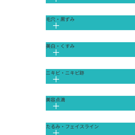
毛穴・黒ずみ
紫外線や乾燥による表皮性の小じ
しわの原因は多岐にわたります。
美白・くすみ
皮脂の過剰分泌による「詰まり毛
イプを正しく見極め、原因に合っ
ピコレーザー (エンライトンSR)
深くにあるメラニン色素を衝撃波
ニキビ・ニキビ跡
紫外線によるメラニンの蓄積、血
ンアップを叶え、透明感のある白
ケアを行うことが、透明感のある
肌育注射（リジュランi）
ポテンツァ (POTENZA)
ダメージを受けた皮膚組織の修復
マイクロニードルと高周波（RF
から改善します。
美容点滴
ニキビと、その後に残る赤み・色
加えて、皮脂の過剰な分泌を抑制
肌育注射（ジュベルック・プロファ
確に診断し、症状に合わせた治療
ピコレーザー (エンライトンSR)
ご自身のコラーゲン生成を促す「
ピコレーザー (エンライトンSR)
深くにあるメラニン色素を衝撃波
んじわや額のしわなどを自然に改
の深くにあるメラニン色素を衝撃
ンアップを叶え、透明感のある白
アポロデュエット
たるみ・フェイスライン
サプリメントやスキンケアでは届
ーンアップを叶え、透明感のある
ハイドラジェントル
エレクトロポレーションで美容成
イジングケア、疲労回復など、目