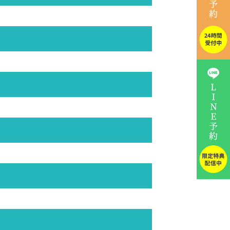
わ、表情の癖が関係するものまで、
が改善への鍵となります。
よって様々です。ご自身の毛穴タ
ダメージを抑えながら肌全体のトー
原因は様々です。原因に合わせた
ハリ不足などの年齢サインを根本
締めます。また、皮脂腺に直接熱を
が異なります。現在の肌状態を正
ハリや弾力を長期的に高め、ちりめ
ダメージを抑えながら肌全体のトー
熱ダメージを抑えながら肌全体のト
く行き渡らせる治療です。美肌やエ
し、しわをケア。うるおいとハリに