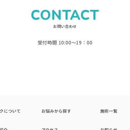
ッサージしながら真皮層まで浸透させるピーリング治療で
強力にリフトし、シャープなVラインを形成。 糸の刺激に
を促し、自己再生力を高めることで、目元のしわ・しみ ・
・弾力を呼び覚まします。くすみのない透明感あふれる艶肌
CONTACT
から採取した脂肪を丁寧に精製し、バストへ注入。見た目
イロ）
開し、上まぶたの余分な皮膚や脂肪を物理的に除去する施術
お問い合わせ
目の下に注入することで、皮膚にハリと厚みを持たせます。
々しくすっきりとした目元を実現します。
重減少効果が期待されており、自然に食欲を抑えるだけで
の改善に効果的です。
サイズダウンを目指せます。
受付時間 10:00〜19：00
層にある筋膜（SMAS）から強力に引き上げて余分な皮膚
ら解消し、すっきりと若々しい目元を実現します。また、糸
は見えないシミ・しわ・毛穴・肌の色ムラなどを詳細に撮影
目立たないのも特徴です。
計画を立てることができます。
とで、筋肉の張りを緩め、フェイスラインをシャープに見せ
、美肌・美白に有効な成分を内服薬として処方します。レー
を下に引っ張る力を弱め、リフトアップ効果も期待できます
、より高いレベルでの肌質改善を目指せます。
ッサージしながら真皮層まで浸透させるピーリング治療で
・弾力を呼び覚まします。くすみのない透明感あふれる艶肌
クについて
お悩みから探す
施術一覧
紹介
アクセス
お知らせ