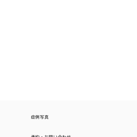
す。コラーゲンの生成を強力に促
よるコラーゲン生成で、肌のハリも
ハリ不足などの年齢サインを根本
へと導きます。
はもちろん、触れても異物感のない
です。お顔本来の印象や二重のラ
ちりめんじわや皮膚の薄さが原因
なく、脂肪分解や代謝をサポートし
を除去する治療です。下がった目尻
リフトに比べて効果の持続性が格
・分析し、客観的なデータに基づ
る治療です。また、首の広頸筋に
ザーなどの施術と組み合わせるこ
。
す。コラーゲンの生成を強力に促
へと導きます。
症例写真
予約・お問い合わせ